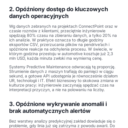
2. Opóźniony dostęp do kluczowych
danych operacyjnych
Wg danych zebranych na projektach ConnectPoint oraz w
czasie rozmów z klientami, przeciętnie inżynierowie
spędzają 80% czasu na zbieraniu danych, a tylko 20% na
ich analizie. W praktyce oznacza to długie godziny
eksportów CSV, przerzucania plików na pendrive’ach i
spóźnione reakcje na odchylenia procesu. W świecie, w
którym godzina przestoju w automotive kosztuje już 2,3
mln USD, każda minuta zwłoki ma wymierną cenę.
Systemy Predictive Maintenance odwracają tę proporcję.
Strumienie danych z maszyn trafiają do pamięci w ciągu
sekund, a gotowe API udostępnia je równocześnie działom
UR, technologii i IT. Efekt biznesowy to skokowa zmiana w
kulturze pracy: inżynierowie zaczynają spędzać czas na
interpretacji przyczyn, a nie na polowaniu na liczby.
3. Opóźnione wykrywanie anomalii i
brak automatycznych alertów
Bez warstwy analizy predykcyjnej zakład dowiaduje się o
problemie, gdy linia już się zatrzyma z powodu awarii. Do