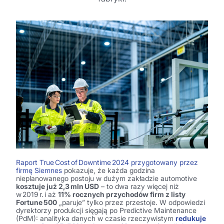
Raport True Cost of Downtime 2024
przygotowany przez
firmę Siemnes
pokazuje
, że każda godzina
nieplanowanego postoju w dużym zakładzie
automotive
kosztuje już
2,3 mln USD
– to dwa razy więcej niż
w 2019 r. i aż
11% rocznych przychodów
firm z listy
Fortune
500
„paruje” tylko przez przestoje. W odpowiedzi
dyrektorzy produkcji sięgają po Predictive Maintenance
(
PdM)
: analityka danych w czasie rzeczywistym
redukuje