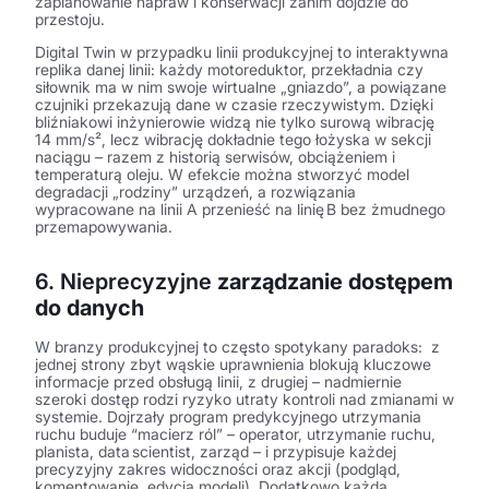
zaplanowanie napraw i konserwacji zanim dojdzie do
przestoju.
Digital Twin w przypadku linii produkcyjnej to interaktywna
replika danej linii: każdy motoreduktor, przekładnia czy
siłownik ma w nim swoje wirtualne „gniazdo”, a powiązane
czujniki przekazują dane w czasie rzeczywistym. Dzięki
bliźniakowi inżynierowie widzą nie tylko surową wibrację
14 mm/s², lecz wibrację dokładnie tego łożyska w sekcji
naciągu – razem z historią serwisów, obciążeniem i
temperaturą oleju. W efekcie można stworzyć model
degradacji „rodziny” urządzeń, a rozwiązania
wypracowane na linii A przenieść na linię B bez żmudnego
przemapowywania.
6. Nieprecyzyjne
zarządzanie dostępem
do danych
W branzy produkcyjnej to często spotykany paradoks: z
jednej strony zbyt wąskie uprawnienia blokują kluczowe
informacje przed obsługą linii, z drugiej – nadmiernie
szeroki dostęp rodzi ryzyko utraty kontroli nad zmianami w
systemie. Dojrzały program predykcyjnego utrzymania
ruchu buduje “macierz ról” – operator, utrzymanie ruchu,
planista, data scientist, zarząd – i przypisuje każdej
precyzyjny zakres widoczności oraz akcji (podgląd,
komentowanie, edycja modeli). Dodatkowo każda