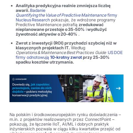
Analityka predykcyjna realnie zmniejsza liczbę
awarii.
Badanie
Quantifying the Value of Predictive Maintenance
firmy
Nucleus Research
pokazuje, że wdrożone programy
Predictive Maintenance potrafią
zredukować
nieplanowane przestoje o 35‑50%
i
wydłużyć
żywotność aktywów o 20‑40%
.
Zwrot z inwestycji (ROI) przychodzi szybciej niż w
klasycznych projektach IT.
Według
Operations & Maintenance Best Practices Guide
US DOE
firmy odnotowują
10‑krotny zwrot
przy
25‑30%
spadku kosztów utrzymania.
Na polskim i środkowoeuropejskim rynku doświadczenia –
m.in. z projektów realizowanych przez ConnectPoint –
pokazują, że łączenie IIoT, AI/ML i dobrych praktyk
inżynierskich pozwala w ciągu kilku kwartałów przejść od