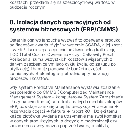
kosztach przekłada się na sześciocyfrową wartość w
budżecie rocznym.
8. Izolacja danych operacyjnych od
systemów biznesowych (ERP/CMMS)
Ostatnie ogniwo łańcucha wyzwań to oderwanie produkcji
od finansów: awaria “żyje” w systemie SCADA, a jej koszt
– w ERP. Taka separacja uniemożliwia pełną kalkulację
TCO (Total Cost of Ownership – czyli Całkowity Koszt
Posiadania: suma wszystkich kosztów związanych z
danym zasobem całym jego cyklu życia, od zakupu po
utylizację) i hamuje planowanie budżetu części
zamiennych. Brak integracji utrudnia optymalizację
procesów i kosztów.
Gdy system Predictive Maintenance wystawia zdarzenie
bezpośrednio do CMMS ( Computerized Maintenance
Management System – komputerowy System Zarządzania
Utrzymaniem Ruchu), a to trafia dalej do modułu zakupów
ERP, powstaje zamknięta pętla: predykcja → zlecenie →
rezerwacja części → faktura → raport ROI. Dzięki temu
każda złotówka wydana na utrzymanie ma swój kontekst
w danych produkcyjnych, a decyzję o modernizacji czy
zmianie dostawcy można poprzeć twardą analityką.