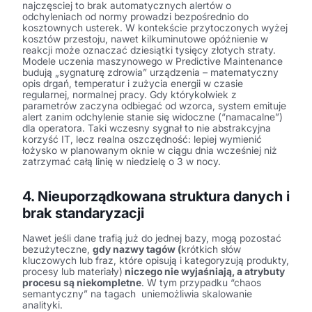
najczęsciej to brak automatycznych alertów o
odchyleniach od normy prowadzi bezpośrednio do
kosztownych usterek. W kontekście przytoczonych wyżej
kosztów przestoju, nawet kilkuminutowe opóźnienie w
reakcji może oznaczać dziesiątki tysięcy złotych straty.
Modele uczenia maszynowego w Predictive Maintenance
budują „sygnaturę zdrowia” urządzenia – matematyczny
opis drgań, temperatur i zużycia energii w czasie
regularnej, normalnej pracy. Gdy którykolwiek z
parametrów zaczyna odbiegać od wzorca, system emituje
alert zanim odchylenie stanie się widoczne (“namacalne”)
dla operatora. Taki wczesny sygnał to nie abstrakcyjna
korzyść IT, lecz realna oszczędność: lepiej wymienić
łożysko w planowanym oknie w ciągu dnia wcześniej niż
zatrzymać całą linię w niedzielę o 3 w nocy.
4. Nieuporządkowana struktura danych i
brak standaryzacji
Nawet jeśli dane trafią już do jednej bazy, mogą pozostać
bezużyteczne,
gdy nazwy tagów (
krótkich słów
kluczowych lub fraz, które opisują i kategoryzują produkty,
procesy lub materiały)
niczego nie wyjaśniają, a atrybuty
procesu są niekompletne
. W tym przypadku “chaos
semantyczny” na tagach uniemożliwia skalowanie
analityki.