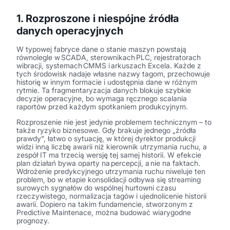
1. Rozproszone i niespójne źródła
danych operacyjnych
W typowej fabryce dane o stanie maszyn powstają
równolegle w SCADA, sterownikach PLC, rejestratorach
wibracji, systemach CMMS i arkuszach Excela. Każde z
tych środowisk nadaje własne nazwy tagom, przechowuje
historię w innym formacie i udostępnia dane w różnym
rytmie. Ta fragmentaryzacja danych blokuje szybkie
decyzje operacyjne, bo wymaga ręcznego scalania
raportów przed każdym spotkaniem produkcyjnym.
Rozproszenie nie jest jedynie problemem technicznym – to
także ryzyko biznesowe. Gdy brakuje jednego „źródła
prawdy”, łatwo o sytuację, w której dyrektor produkcji
widzi inną liczbę awarii niż kierownik utrzymania ruchu, a
zespół IT ma trzecią wersję tej samej historii. W efekcie
plan działań bywa oparty na percepcji, a nie na faktach.
Wdrożenie predykcyjnego utrzymania ruchu niweluje ten
problem, bo w etapie konsolidacji odbywa się streaming
surowych sygnałów do wspólnej hurtowni czasu
rzeczywistego, normalizacja tagów i ujednolicenie historii
awarii. Dopiero na takim fundamencie, stworzonym z
Predictive Maintenace, można budować wiarygodne
prognozy.