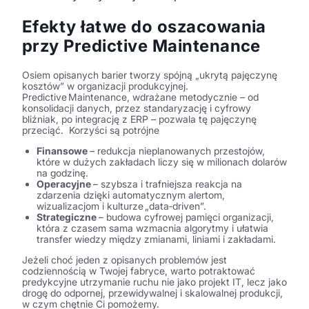
Efekty łatwe do oszacowania
przy Predictive Maintenance
Osiem opisanych barier tworzy spójną „ukrytą pajęczynę
kosztów” w organizacji produkcyjnej.
Predictive Maintenance, wdrażane metodycznie – od
konsolidacji danych, przez standaryzację i cyfrowy
bliźniak, po integrację z ERP – pozwala tę pajęczynę
przeciąć.
Korzyści są potrójne
Finansowe
– redukcja nieplanowanych przestojów,
które w dużych zakładach liczy się w milionach dolarów
na godzinę.
Operacyjne
– szybsza i trafniejsza reakcja na
zdarzenia dzięki automatycznym alertom,
wizualizacjom i kulturze „data‑driven”.
Strategiczne
– budowa cyfrowej pamięci organizacji,
która z czasem sama wzmacnia algorytmy i ułatwia
transfer wiedzy między zmianami, liniami i zakładami.
Jeżeli choć jeden z opisanych problemów jest
codziennością w Twojej fabryce, warto potraktować
predykcyjne utrzymanie ruchu nie jako projekt IT, lecz jako
drogę do odpornej, przewidywalnej i skalowalnej produkcji,
w czym chętnie Ci pomożemy.