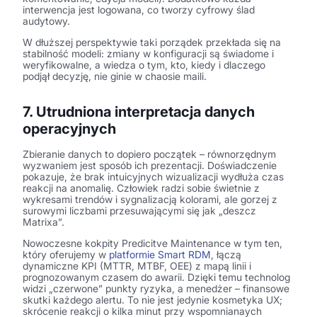
interwencja jest logowana, co tworzy cyfrowy ślad
audytowy.
W dłuższej perspektywie taki porządek przekłada się na
stabilność modeli: zmiany w konfiguracji są świadome i
weryfikowalne, a wiedza o tym, kto, kiedy i dlaczego
podjął decyzję, nie ginie w chaosie maili.
7. Utrudniona interpretacja danych
operacyjnych
Zbieranie danych to dopiero początek – równorzędnym
wyzwaniem jest sposób ich prezentacji. Doświadczenie
pokazuje, że brak intuicyjnych wizualizacji wydłuża czas
reakcji na anomalię. Człowiek radzi sobie świetnie z
wykresami trendów i sygnalizacją kolorami, ale gorzej z
surowymi liczbami przesuwającymi się jak „deszcz
Matrixa”.
Nowoczesne kokpity Predicitve Maintenance w tym ten,
który oferujemy w
platformie Smart RDM
, łączą
dynamiczne KPI (MTTR, MTBF, OEE) z mapą linii i
prognozowanym czasem do awarii. Dzięki temu technolog
widzi „czerwone” punkty ryzyka, a menedżer – finansowe
skutki każdego alertu. To nie jest jedynie kosmetyka UX;
skrócenie reakcji o kilka minut przy wspomnianaych