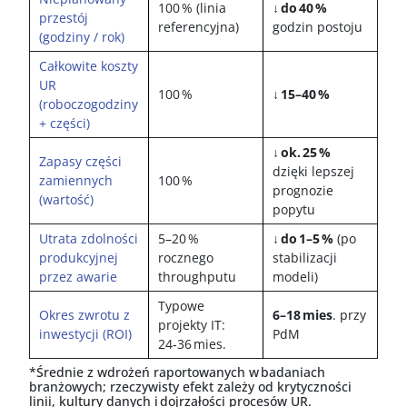
100 % (linia
↓
do 40 %
przestój
referencyjna)
godzin postoju
(godziny / rok)
Całkowite koszty
UR
100 %
↓
15–40 %
(roboczogodziny
+ części)
↓
ok. 25 %
Zapasy części
dzięki lepszej
zamiennych
100 %
prognozie
(wartość)
popytu
Utrata zdolności
5–20 %
↓ do 1–5 %
(po
produkcyjnej
rocznego
stabilizacji
przez awarie
throughputu
modeli)
Typowe
Okres zwrotu z
6–18 mies
.
przy
projekty IT:
inwestycji (ROI)
PdM
24‑36 mies.
*
Średnie
z
wdrożeń
raportowanych
w
badaniach
branżowych
;
rzeczywisty
efekt
zależy
od
krytyczności
linii
,
kultury
danych
i
dojrzałości
procesów
UR.