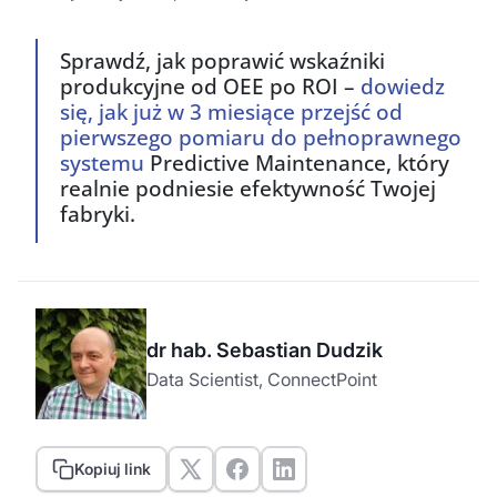
Sprawdź
, jak
poprawić
w
skaźniki
produkcyjne
od
OEE po ROI –
dowiedz
się
, jak
już
w 3
miesiące
przejść
od
pierwszego
pomiaru
do
pełnoprawnego
systemu
Predictive Maintenance,
który
realnie
podniesie
efektywność
Twojej
fabryki
.
dr hab. Sebastian Dudzik
Data Scientist, ConnectPoint
Kopiuj link