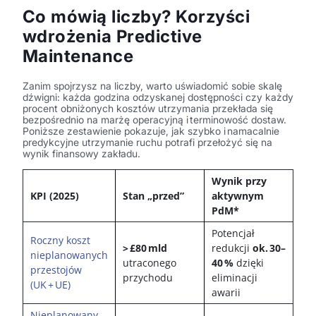
Co mówią liczby? Korzyści
wdrożenia Predictive
Maintenance
Zanim spojrzysz na liczby, warto uświadomić sobie skalę
dźwigni: każda godzina odzyskanej dostępności czy każdy
procent obniżonych kosztów utrzymania przekłada się
bezpośrednio na marżę operacyjną i terminowość dostaw.
Poniższe zestawienie pokazuje, jak szybko i namacalnie
predykcyjne utrzymanie ruchu potrafi przełożyć się na
wynik finansowy zakładu.
Wynik przy
KPI (2025)
Stan „przed”
aktywnym
PdM
*
Potencjał
Roczny koszt
> £80 mld
redukcji
ok. 30–
nieplanowanych
utraconego
40 %
dzięki
przestojów
przychodu
eliminacji
(UK + UE)
awarii
Nieplanowany