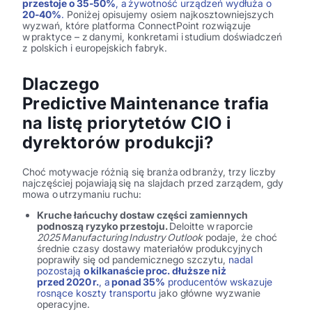
przestoje o
35‑50%
, a żywotność urządzeń wydłuża o
20‑40%
.
Poniżej opisujemy osiem najkosztowniejszych
wyzwań, które platforma
ConnectPoint
rozwiązuje
w praktyce – z danymi, konkretami i studium doświadczeń
z polskich i europejskich fabryk.
Dlaczego
Predictive Maintenance trafia
na listę priorytetów CIO i
dyrektorów produkcji?
Choć motywacje różnią się branża od branży, trzy liczby
najczęściej pojawiają się na slajdach przed zarządem, gdy
mowa o utrzymaniu ruchu:
Kruche łańcuchy dostaw części zamiennych
podnoszą ryzyko przestoju.
Deloitte w raporcie
2025 Manufacturing Industry Outlook
podaje, że choć
średnie czasy dostawy materiałów produkcyjnych
poprawiły się od pandemicznego szczytu,
nadal
pozostają
o kilkanaście proc. dłuższe niż
przed 2020 r.
, a
ponad 35%
producentów wskazuje
rosnące koszty transportu
jako główne wyzwanie
operacyjne.