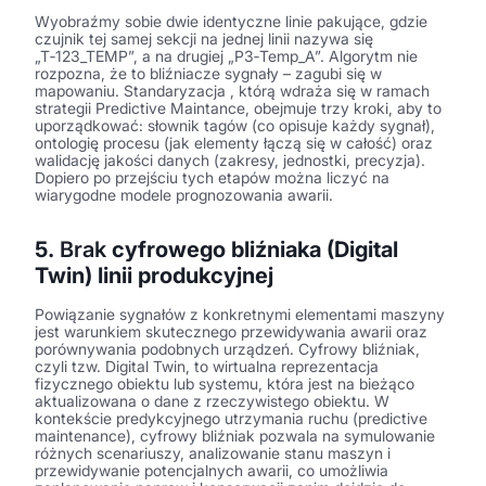
Wyobraźmy sobie dwie identyczne linie pakujące, gdzie
czujnik tej samej sekcji na jednej linii nazywa się
„T‑123_TEMP”, a na drugiej „P3‑Temp_A”. Algorytm nie
rozpozna, że to bliźniacze sygnały – zagubi się w
mapowaniu. Standaryzacja , którą wdraża się w ramach
strategii Predictive Maintance, obejmuje trzy kroki, aby to
uporządkować: słownik tagów (co opisuje każdy sygnał),
ontologię procesu (jak elementy łączą się w całość) oraz
walidację jakości danych (zakresy, jednostki, precyzja).
Dopiero po przejściu tych etapów można liczyć na
wiarygodne modele prognozowania awarii.
5.
Brak
cyfrowego bliźniaka (Digital
Twin) linii produkcyjnej
Powiązanie sygnałów z konkretnymi elementami maszyny
jest warunkiem skutecznego przewidywania awarii oraz
porównywania podobnych urządzeń. Cyfrowy bliźniak,
czyli tzw. Digital Twin, to wirtualna reprezentacja
fizycznego obiektu lub systemu, która jest na bieżąco
aktualizowana o dane z rzeczywistego obiektu. W
kontekście predykcyjnego utrzymania ruchu (predictive
maintenance), cyfrowy bliźniak pozwala na symulowanie
różnych scenariuszy, analizowanie stanu maszyn i
przewidywanie potencjalnych awarii, co umożliwia