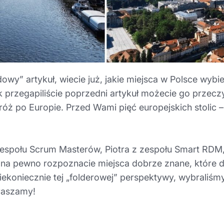
owy” artykuł, wiecie już, jakie miejsca w Polsce wybi
ak przegapiliście poprzedni artykuł możecie go przecz
 po Europie. Przed Wami pięć europejskich stolic –
z zespołu Scrum Masterów, Piotra z zespołu Smart RDM
na pewno rozpoznacie miejsca dobrze znane, które d
, niekoniecznie tej „folderowej” perspektywy, wybraliś
praszamy!