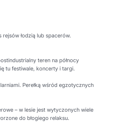
s rejsów łodzią lub spacerów.
ostindustrialny teren na północy
u festiwale, koncerty i targi.
klarniami. Perełką wśród egzotycznych
erowe – w lesie jest wytyczonych wiele
worzone do błogiego relaksu.