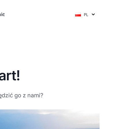
akt
PL
art!
ędzić go z nami?