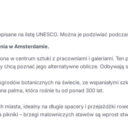
wpisane na listę UNESCO. Można je podziwiać podcza
enia w Amsterdamie.
na w centrum sztuki z pracowniami i galeriami. Ten p
chcą poznać jego alternatywne oblicze. Odbywają się t
ogrodów botanicznych na świecie, ze wspaniałymi sz
nna palma, która rośnie tu od ponad 300 lat.
h miasta, idealny na długie spacery i przejażdżki row
na pikniki – brzegi malowniczych stawów są wprost st